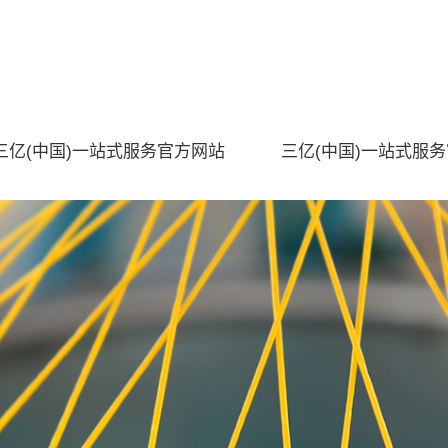
三亿(中国)一站式服务官方网站
三亿(中国)一站式服