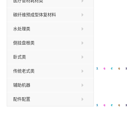
医疗管材耗材类
碳纤维预成型体复材料
水处理类
倒挂盘根类
卧式类
传统老式类
辅助机器
配件配置