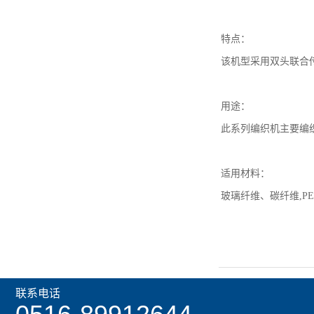
特点：
该机型采用双头联合
用途：
此系列编织机主要编
适用材料：
玻璃纤维、碳纤维
,P
联系电话