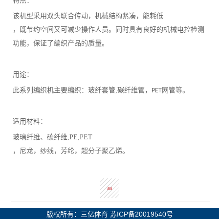
特点：
该机型采用双头联合传动，机械结构紧凑，能耗低
，既节约空间又可减少操作人员。同时具有良好的机械电控检测
功能，保证了编织产品的质量。
用途：
此系列编织机主要编织：玻纤套管
,
碳纤维管，
网管等。
PET
适用材料：
玻璃纤维、碳纤维
,PE,PET
，尼龙，纱线，芳纶，超分子聚乙烯。
返回
版权所有：三亿体育
苏ICP备20019540号