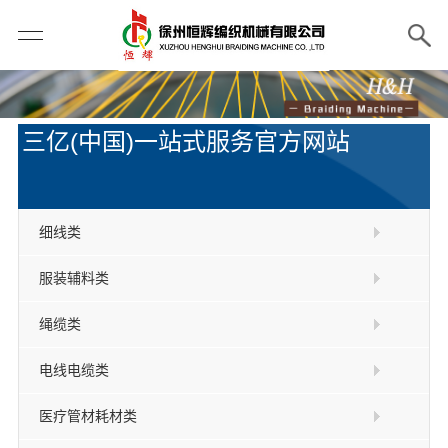
三亿(中国)一站式服务官方网站
细线类
服装辅料类
绳缆类
电线电缆类
医疗管材耗材类