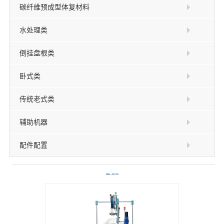
碳纤维预成型体复材料
水处理类
倒挂盘根类
卧式类
传统老式类
辅助机器
配件配置
KBL-48-90