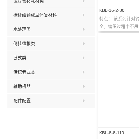
医疗管材耗材类
KBL-16-2-80
碳纤维预成型体复材料
特点： 该系列针对
全。编织过程中不甩油
水处理类
倒挂盘根类
卧式类
传统老式类
辅助机器
配件配置
KBL-8-8-110