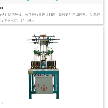
90
系列针对钓鱼线、医疗等行业设计制造，断线断丝自动停车， 功能齐
程中不甩油。24小时运...
10