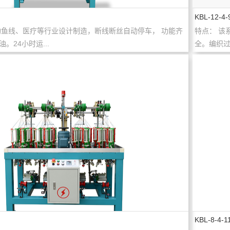
KBL-12-4-
钓鱼线、医疗等行业设计制造，断线断丝自动停车， 功能齐
特点： 该
。24小时运...
全。编织过
KBL-8-4-1